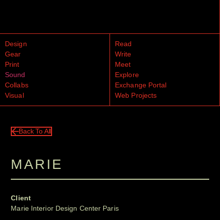
Design
Read
Gear
Write
Print
Meet
Sound
Explore
Collabs
Exchange Portal
Visual
Web Projects
Back To All
MARIE
Client
Marie Interior Design Center Paris